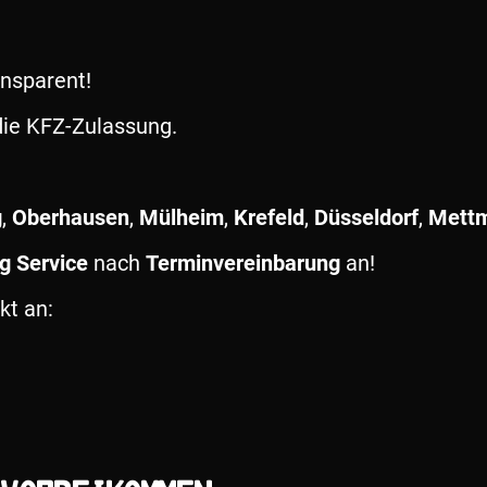
ransparent!
ie KFZ-Zulassung.
g
,
Oberhausen
,
Mülheim
,
Krefeld
,
Düsseldorf
,
Mett
g Service
nach
Terminvereinbarung
an!
kt an: